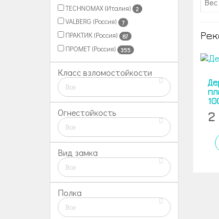
Вес 
TECHNOMAX (Италия)
2
VALBERG (Россия)
7
Рек
ПРАКТИК (Россия)
87
ПРОМЕТ (Россия)
355
Класс взломостойкости
Де
Все
пл
10
Огнестойкость
2
Все
Вид замка
Все
Полка
Все