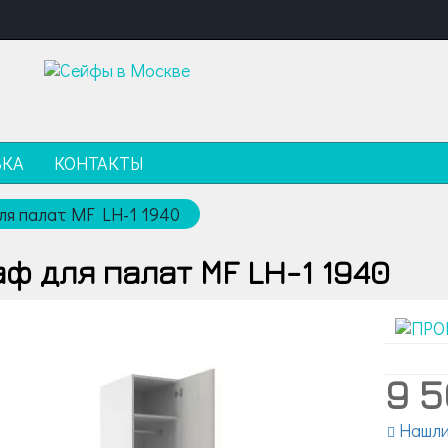
ВКА
КОНТАКТЫ
я палат МF LH-1 1940
ф для палат МF LH-1 1940
9 
Нашли