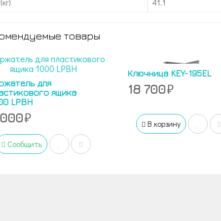
(кг)
41.1
омендуемые товары
Ключница KEY-195EL
ржатель для
18 700
астикового ящика
00 LPBH
 000
В корзину
Сообщить