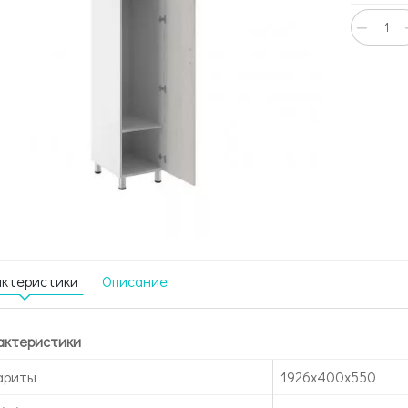
−
актеристики
Описание
актеристики
ариты
1926x400x550