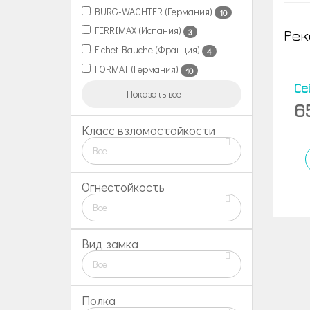
BURG-WACHTER (Германия)
10
FERRIMAX (Испания)
3
Рек
Fichet-Bauche (Франция)
4
FORMAT (Германия)
10
Се
Показать все
6
Класс взломостойкости
Все
Огнестойкость
Все
Вид замка
Все
Полка