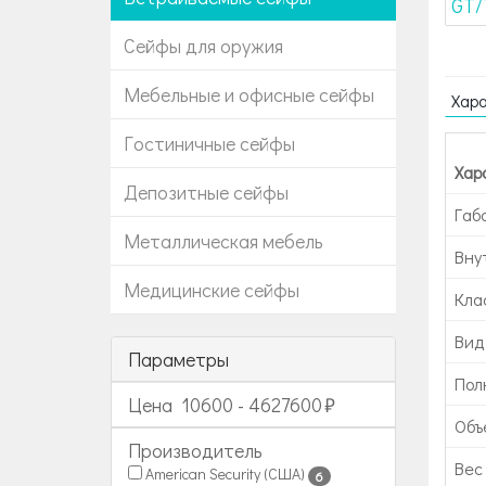
Сейфы для оружия
Мебельные и офисные сейфы
Хар
Гостиничные сейфы
Хар
Депозитные сейфы
Габ
Металлическая мебель
Вну
Медицинские сейфы
Кла
Вид
Параметры
Пол
Цена
10600
-
4627600
Объе
Производитель
Вес 
American Security (США)
6