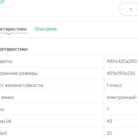
−
актеристики
Описание
актеристики
ариты
480x420x280
тренние размеры
455х395х230
сс взломостойкости
1 класс
 замка
электронный 
ка
1
м (л)
43
(кг)
35