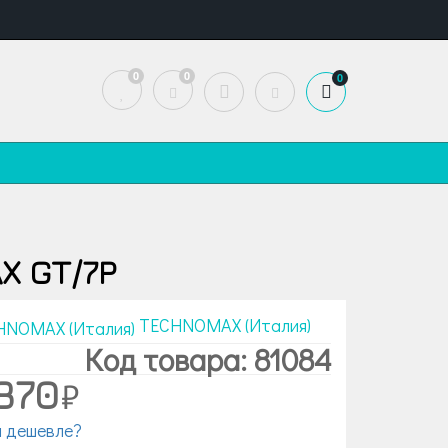
0
0
0
X GT/7P
TECHNOMAX (Италия)
Код товара: 81084
870
 дешевле?