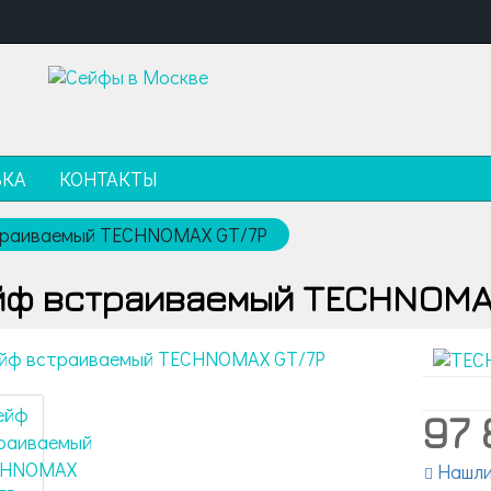
ВКА
КОНТАКТЫ
траиваемый TECHNOMAX GT/7P
йф встраиваемый TECHNOMA
97 
Нашли