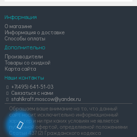
Информация
О магазине
Информация о доставке
Способы оплаты
Дополнительно
Производители
Товары со скидкой
Карта сайта
Наши контакты
+7(495) 641-51-03
Связаться с нами
stahlkraft.moscow@yandex.ru
Обращаем ваше внимание на то, что данный
сайт носит исключительно информационный
характер и ни при каких условиях не является
публичной офертой, определяемой положениями
Статьи 437 (2) Гражданского кодекса