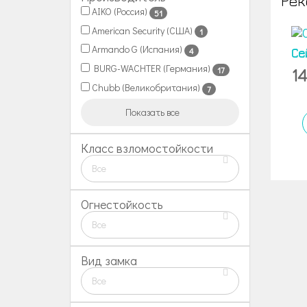
Рек
AIKO (Россия)
51
American Security (США)
1
Armando G (Испания)
4
Се
BURG-WACHTER (Германия)
1
17
Chubb (Великобритания)
7
Показать все
Класс взломостойкости
Все
Огнестойкость
Все
Вид замка
Все