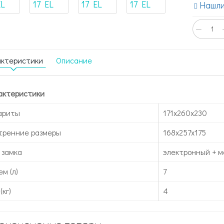
Нашли
−
актеристики
Описание
актеристики
ариты
171x260x230
тренние размеры
168x257x175
 замка
электронный + м
м (л)
7
(кг)
4