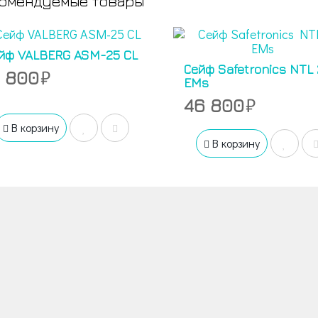
омендуемые товары
йф VALBERG ASM-25 CL
Сейф Safetronics NTL 
4 800
EMs
46 800
В корзину
В корзину