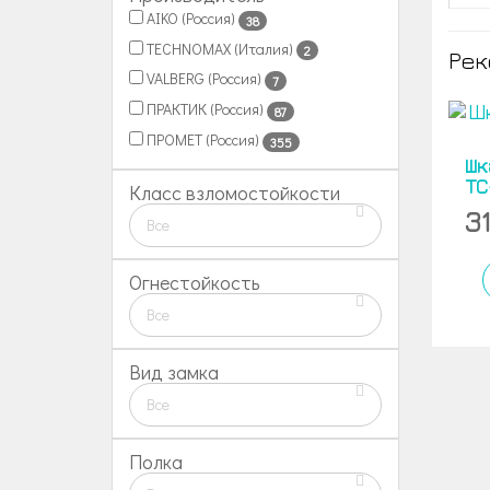
AIKO (Россия)
38
TECHNOMAX (Италия)
2
Рек
VALBERG (Россия)
7
ПРАКТИК (Россия)
87
ПРОМЕТ (Россия)
355
Шк
TC
Класс взломостойкости
3
Все
Огнестойкость
Все
Вид замка
Все
Полка