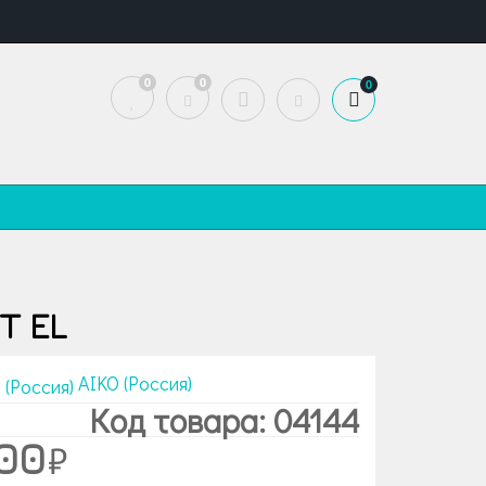
0
0
0
T EL
AIKO (Россия)
Код товара: 04144
400