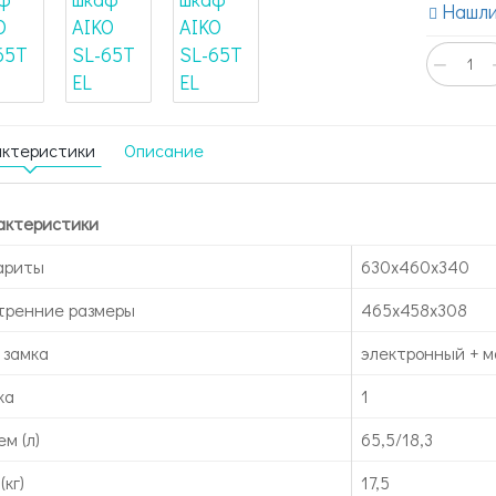
Нашли
−
актеристики
Описание
актеристики
ариты
630x460x340
тренние размеры
465x458x308
 замка
электронный + м
ка
1
м (л)
65,5/18,3
(кг)
17,5