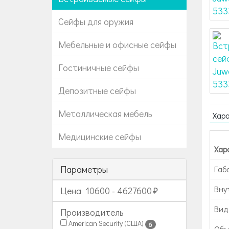
Сейфы для оружия
Мебельные и офисные сейфы
Гостиничные сейфы
Депозитные сейфы
Металлическая мебель
Хар
Медицинские сейфы
Хар
Параметры
Габ
Вну
Цена
10600
-
4627600
Вид
Производитель
American Security (США)
6
Объе