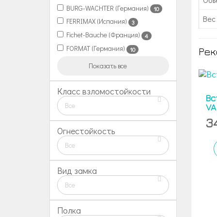
BURG-WACHTER (Германия)
10
Вес 
FERRIMAX (Испания)
3
Fichet-Bauche (Франция)
4
FORMAT (Германия)
10
Рек
Показать все
Класс взломостойкости
Вс
Все
VA
3
Огнестойкость
Все
Вид замка
Все
Полка