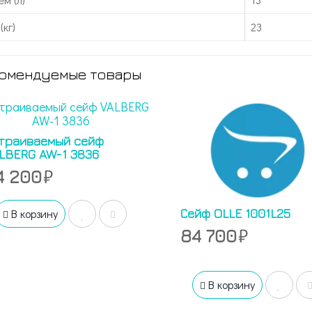
(кг)
23
омендуемые товары
траиваемый сейф
LBERG AW-1 3836
4 200
Сейф OLLE 1001L25
В корзину
84 700
В корзину