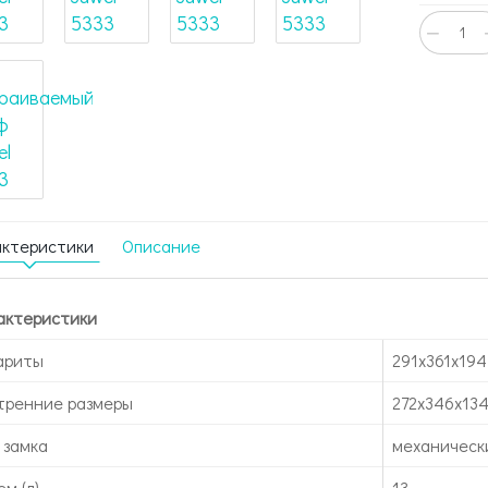
−
актеристики
Описание
актеристики
ариты
291x361x194
тренние размеры
272x346x13
 замка
механическ
м (л)
13