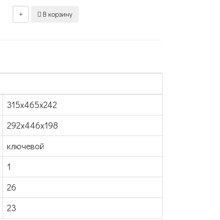
+
В корзину
315x465x242
292x446x198
ключевой
1
26
23