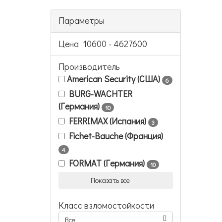
Параметры
Цена
10600
-
4627600
Производитель
American Security (США)
6
BURG-WACHTER
(Германия)
10
FERRIMAX (Испания)
3
Fichet-Bauche (Франция)
4
FORMAT (Германия)
10
Показать все
Класс взломостойкости
Все