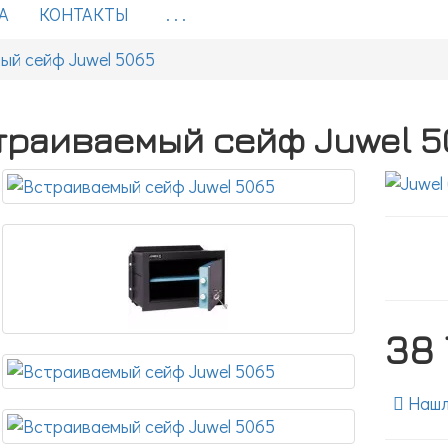
А
КОНТАКТЫ
. . .
ый сейф Juwel 5065
траиваемый сейф Juwel 5
38
Нашл