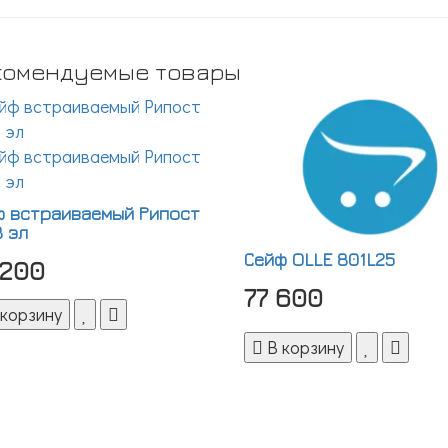
комендуемые товары
ф встраиваемый Рипост
 эл
Сейф OLLE 801L25
 200
77 600
 корзину
В корзину