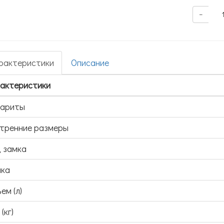
−
рактеристики
Описание
актеристики
бариты
тренние размеры
 замка
ка
ем (л)
(кг)