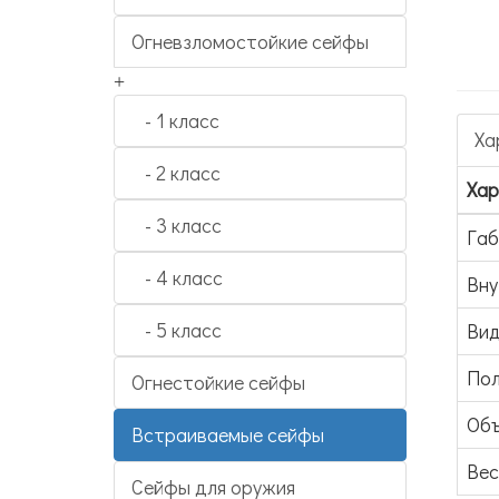
Огневзломостойкие сейфы
+
- 1 класс
Ха
- 2 класс
Хар
- 3 класс
Га
- 4 класс
Вну
- 5 класс
Вид
Пол
Огнестойкие сейфы
Объ
Встраиваемые сейфы
Вес 
Сейфы для оружия