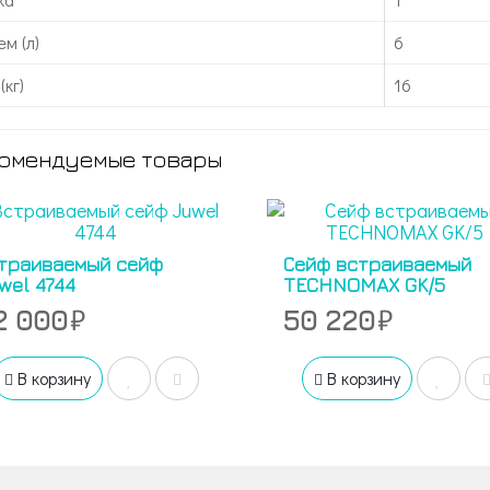
м (л)
6
(кг)
16
омендуемые товары
траиваемый сейф
Сейф встраиваемый
wel 4744
TECHNOMAX GK/5
2 000
50 220
В корзину
В корзину