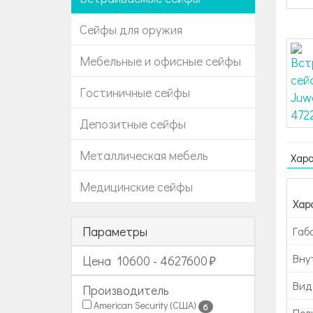
Сейфы для оружия
Мебельные и офисные сейфы
Гостиничные сейфы
Депозитные сейфы
Металлическая мебель
Хар
Медицинские сейфы
Хар
Параметры
Габ
Вну
Цена
10600
-
4627600
Вид
Производитель
American Security (США)
6
Пол