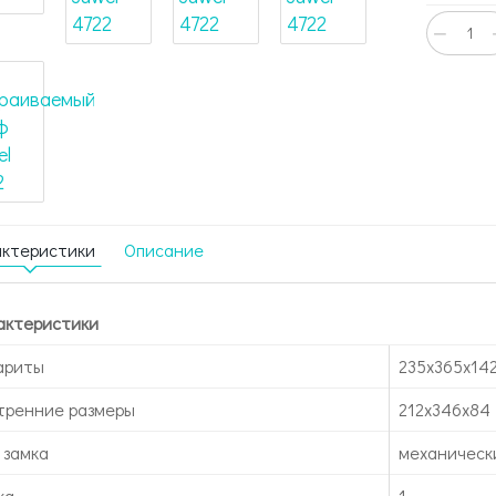
−
актеристики
Описание
актеристики
ариты
235x365x14
тренние размеры
212x346x84
 замка
механическ
ка
1