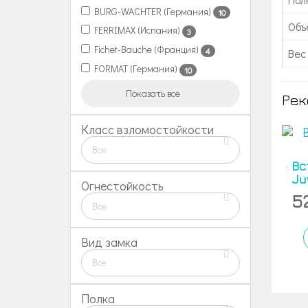
BURG-WACHTER (Германия)
10
Объе
FERRIMAX (Испания)
3
Fichet-Bauche (Франция)
4
Вес 
FORMAT (Германия)
10
Показать все
Рек
Класс взломостойкости
Все
Вс
Ju
Огнестойкость
5
Все
Вид замка
Все
Полка