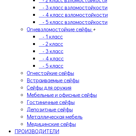
- 2 класс взломостойкости
- 3 класс взломостойкости
- 4 класс взломостойкости
- 5 класс взломостойкости
Огневзломостойкие сейфы
+
- 1 класс
- 2 класс
- 3 класс
- 4 класс
- 5 класс
Огнестойкие сейфы
Встраиваемые сейфы
Сейфы для оружия
Мебельные и офисные сейфы
Гостиничные сейфы
Депозитные сейфы
Металлическая мебель
Медицинские сейфы
ПРОИЗВОДИТЕЛИ