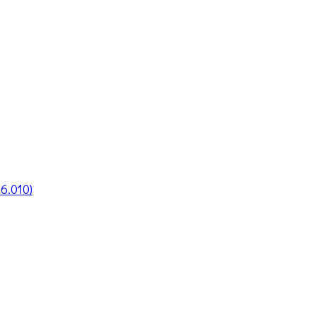
6.010)