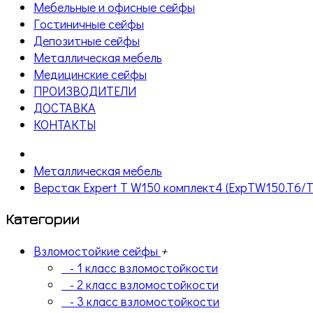
Мебельные и офисные сейфы
Гостиничные сейфы
Депозитные сейфы
Металлическая мебель
Медицинские сейфы
ПРОИЗВОДИТЕЛИ
ДОСТАВКА
КОНТАКТЫ
Металлическая мебель
Верстак Expert T W150 комплект4 (ExpTW150.T6/T
Категории
Взломостойкие сейфы
+
- 1 класс взломостойкости
- 2 класс взломостойкости
- 3 класс взломостойкости