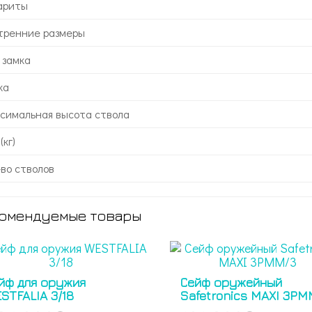
ариты
тренние размеры
 замка
ка
симальная высота ствола
(кг)
-во стволов
омендуемые товары
йф для оружия
Сейф оружейный
STFALIA 3/18
Safetronics MAXI 3PM