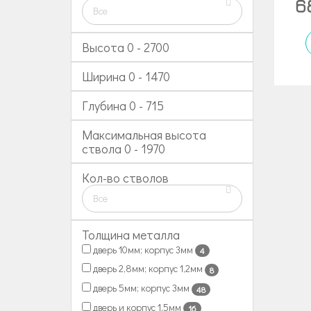
6
Все
Высота
0
-
2700
Ширина
0
-
1470
Глубина
0
-
715
Максимальная высота
ствола
0
-
1970
Кол-во стволов
Все
Толщина металла
дверь 10мм; корпус 3мм
4
дверь 2,8мм; корпус 1,2мм
8
дверь 5мм; корпус 3мм
48
дверь и корпус 1,5мм
16