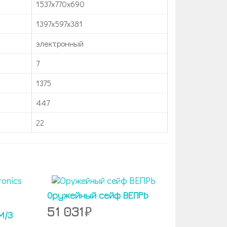
1537х770х690
1397x597x381
электронный
7
1375
447
22
Оружейный сейф ВЕПРЬ
51 031
M/3