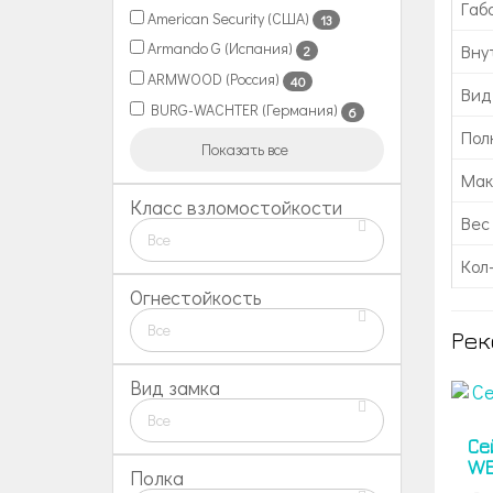
Габ
American Security (США)
13
Armando G (Испания)
Вну
2
ARMWOOD (Россия)
40
Вид
BURG-WACHTER (Германия)
6
Пол
Показать все
Мак
Класс взломостойкости
Вес 
Все
Кол
Огнестойкость
Все
Рек
Вид замка
Все
Се
WE
Полка