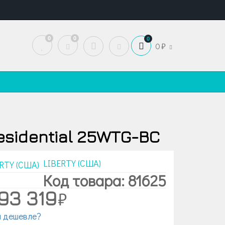
0
0
0
0
esidential 25WTG-BC
LIBERTY (США)
Код товара: 81625
93 319
 дешевле?