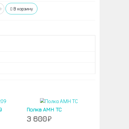
+
В корзину
9
Полка AMH TC
3 600