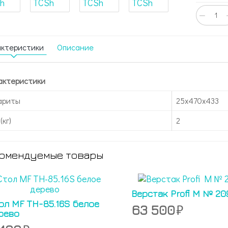
−
актеристики
Описание
актеристики
ариты
25x470x433
(кг)
2
омендуемые товары
Верстак Profi M № 20
ол MF TH-85.16S белое
63 500
рево