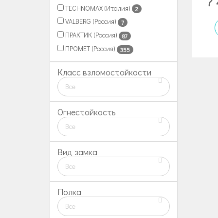
7
TECHNOMAX (Италия)
2
VALBERG (Россия)
7
ПРАКТИК (Россия)
87
ПРОМЕТ (Россия)
355
Класс взломостойкости
Все
Огнестойкость
Все
Вид замка
Все
Полка
Все