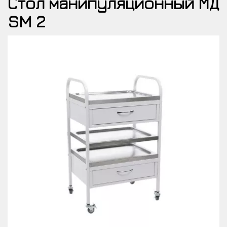
Стол манипуляционный МД
SM 2