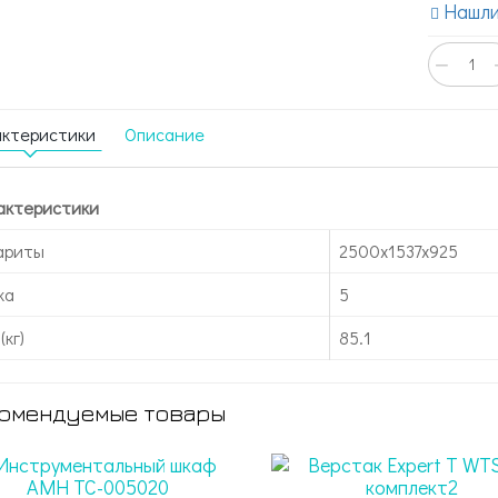
Нашли
−
актеристики
Описание
актеристики
ариты
2500x1537x925
ка
5
(кг)
85.1
омендуемые товары