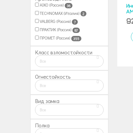
AIKO (Россия)
Ин
38
AM
TECHNOMAX (Италия)
2
9
VALBERG (Россия)
7
ПРАКТИК (Россия)
87
ПРОМЕТ (Россия)
355
Класс взломостойкости
Все
Огнестойкость
Все
Вид замка
Все
Полка