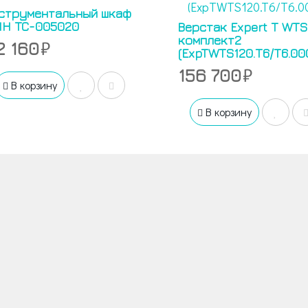
струментальный шкаф
H TC-005020
Верстак Expert T WTS
комплект2
2 160
(ExpTWTS120.T6/T6.00
156 700
В корзину
В корзину