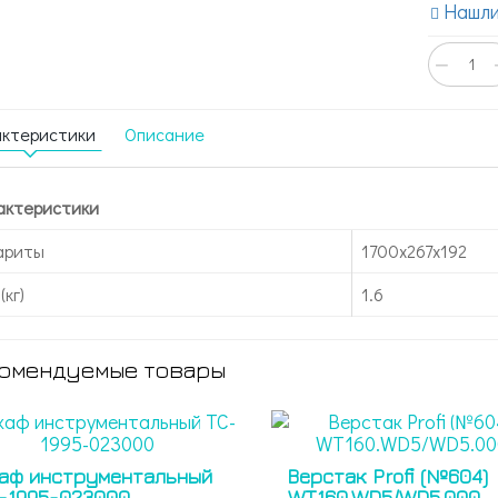
Нашли
−
актеристики
Описание
актеристики
ариты
1700x267x192
(кг)
1.6
омендуемые товары
аф инструментальный
Верстак Profi (№604)
-1995-023000
WT160.WD5/WD5.000