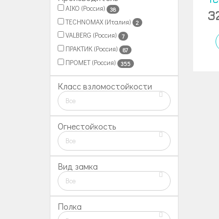
AIKO (Россия)
38
3
TECHNOMAX (Италия)
2
VALBERG (Россия)
7
ПРАКТИК (Россия)
87
ПРОМЕТ (Россия)
355
Класс взломостойкости
Все
Огнестойкость
Все
Вид замка
Все
Полка