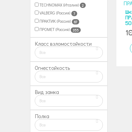
TECHNOMAX (Италия)
2
Шк
VALBERG (Россия)
7
ПР
ПРАКТИК (Россия)
87
50
ПРОМЕТ (Россия)
355
1
Класс взломостойкости
Все
Огнестойкость
Все
Вид замка
Все
Полка
Все