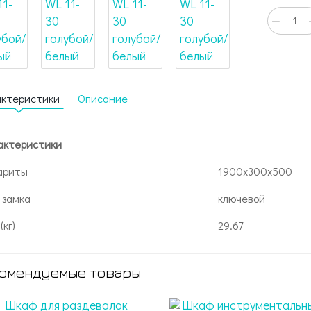
−
актеристики
Описание
актеристики
ариты
1900x300x500
 замка
ключевой
(кг)
29.67
омендуемые товары