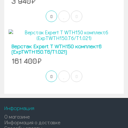
3 940
Верстак Expert T WTH150 комплект6
(ExpTWTH150.T6/T1.021)
161 400
Информация
О магазине
Информация о доставке
Способы оплаты