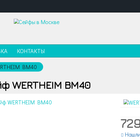
ВКА
КОНТАКТЫ
ERTHEIM BM40
йф WERTHEIM BM40
72
Нашли