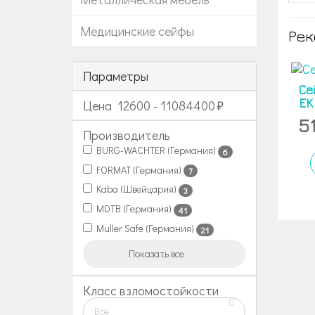
Медицинские сейфы
Рек
Параметры
Се
EK
Цена
12600
-
11084400
5
Производитель
BURG-WACHTER (Германия)
6
FORMAT (Германия)
7
Kaba (Швейцария)
3
MDTB (Германия)
41
Muller Safe (Германия)
21
Показать все
Класс взломостойкости
Все