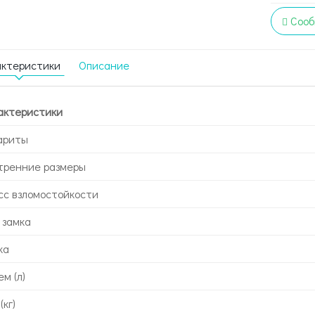
Сооб
актеристики
Описание
актеристики
ариты
тренние размеры
сс взломостойкости
 замка
ка
м (л)
(кг)