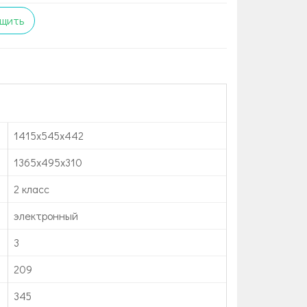
щить
1415x545x442
1365x495x310
2 класс
электронный
3
209
345