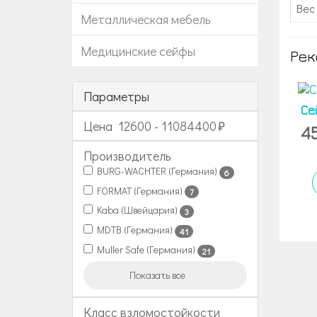
Вес 
Металлическая мебель
Медицинские сейфы
Рек
Параметры
Се
Цена
12600
-
11084400
4
Производитель
BURG-WACHTER (Германия)
6
FORMAT (Германия)
7
Kaba (Швейцария)
3
MDTB (Германия)
41
Muller Safe (Германия)
21
Показать все
Класс взломостойкости