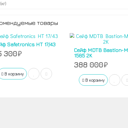
(кг)
омендуемые товары
йф Safetronics HT 17/43
Сейф MDTB Bastion-M
5 300
1585 2K
388 000
В корзину
В корзину