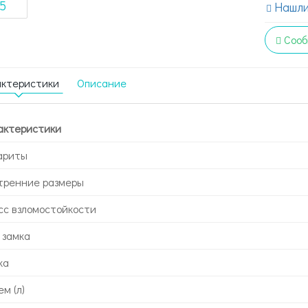
Нашли
Сооб
актеристики
Описание
актеристики
ариты
тренние размеры
сс взломостойкости
 замка
ка
м (л)