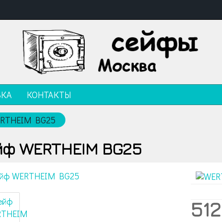
ВКА
КОНТАКТЫ
ERTHEIM BG25
йф WERTHEIM BG25
512