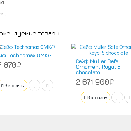
ка
(кг)
омендуемые товары
йф Technomax GMK/7
Сейф Muller Safe
7 870
Ornament Royal 5
chocolate
2 671 900
В корзину
В корзину