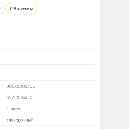
+
В корзину
800х500х500
657х359х330
2 класс
электронный