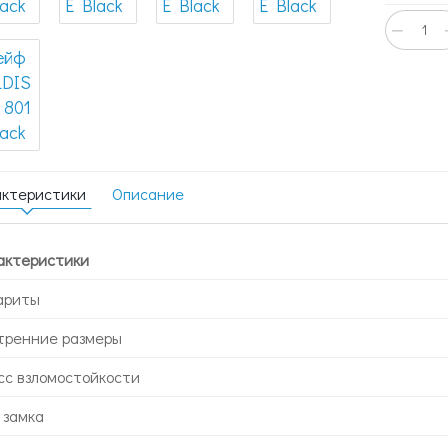
−
актеристики
Описание
актеристики
ариты
тренние размеры
сс взломостойкости
 замка