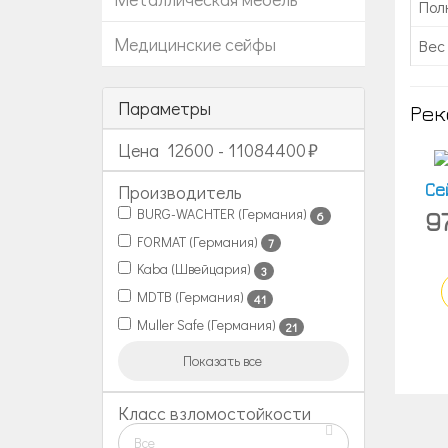
Пол
Медицинские сейфы
Вес 
Параметры
Рек
Цена
12600
-
11084400
Се
Производитель
BURG-WACHTER (Германия)
9
6
FORMAT (Германия)
7
Kaba (Швейцария)
3
MDTB (Германия)
41
Muller Safe (Германия)
21
Показать все
Класс взломостойкости
Все