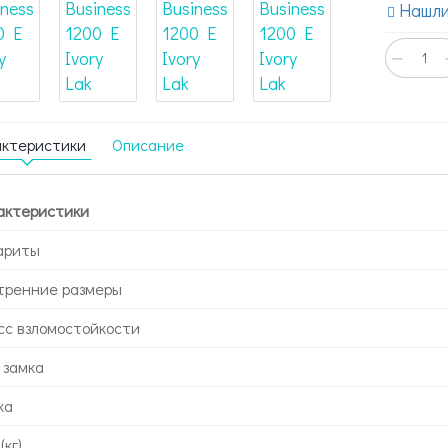
Нашли
−
актеристики
Описание
актеристики
ариты
тренние размеры
сс взломостойкости
 замка
ка
(кг)