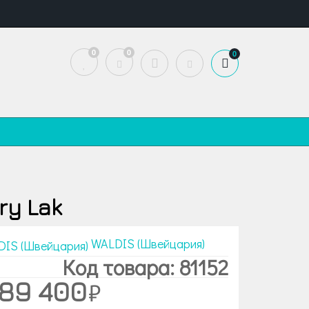
0
0
0
ry Lak
WALDIS (Швейцария)
Код товара: 81152
889 400