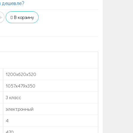
 дешевле?
+
В корзину
1200х620х520
1057х479х350
3 класс
электронный
4
470