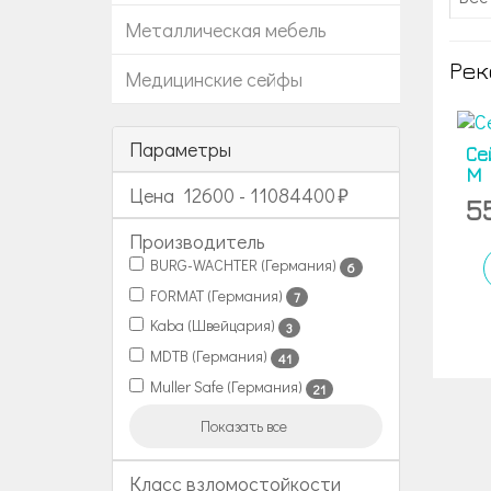
Металлическая мебель
Рек
Медицинские сейфы
Параметры
Се
M
Цена
12600
-
11084400
5
Производитель
BURG-WACHTER (Германия)
6
FORMAT (Германия)
7
Kaba (Швейцария)
3
MDTB (Германия)
41
Muller Safe (Германия)
21
Показать все
Класс взломостойкости