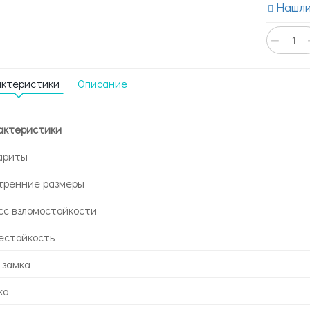
Нашли
−
актеристики
Описание
актеристики
ариты
тренние размеры
сс взломостойкости
естойкость
 замка
ка