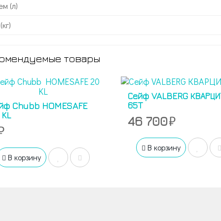
м (л)
(кг)
омендуемые товары
Сейф VALBERG КВАРЦИ
65T
йф Chubb HOMESAFE
 KL
46 700
В корзину
В корзину