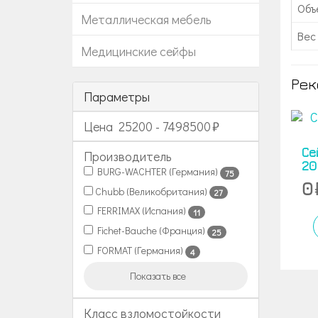
Объе
Металлическая мебель
Вес 
Медицинские сейфы
Рек
Параметры
Цена
25200
-
7498500
Се
Производитель
20
BURG-WACHTER (Германия)
75
0
Chubb (Великобритания)
27
FERRIMAX (Испания)
11
Fichet-Bauche (Франция)
25
FORMAT (Германия)
4
Показать все
Класс взломостойкости