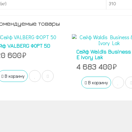
(кг)
310
омендуемые товары
йф VALBERG ФОРТ 50
Сейф Waldis Business
20 600
E Ivory Lak
4 683 400
В корзину
В корзину