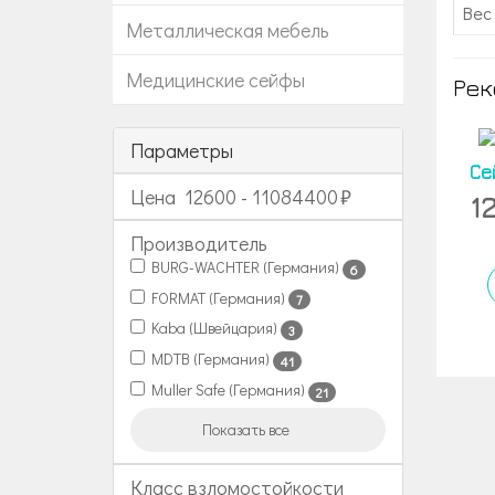
Вес 
Металлическая мебель
Медицинские сейфы
Рек
Параметры
Се
Цена
12600
-
11084400
1
Производитель
BURG-WACHTER (Германия)
6
FORMAT (Германия)
7
Kaba (Швейцария)
3
MDTB (Германия)
41
Muller Safe (Германия)
21
Показать все
Класс взломостойкости