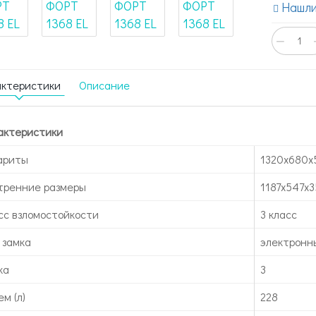
Нашли
−
актеристики
Описание
актеристики
ариты
1320x680x
тренние размеры
1187x547x3
сс взломостойкости
3 класс
 замка
электронн
ка
3
м (л)
228