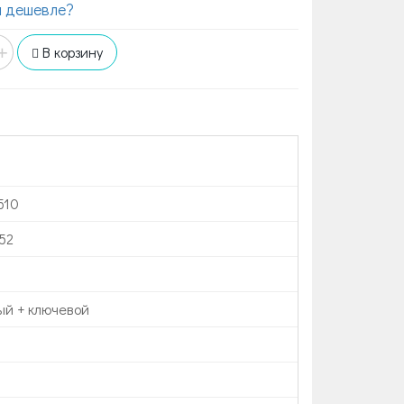
 дешевле?
+
В корзину
510
52
ый + ключевой