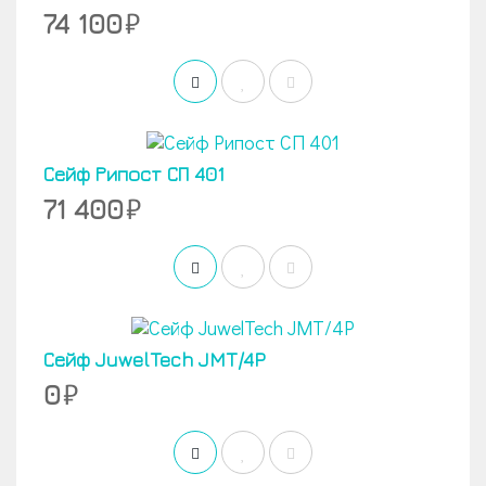
74 100
Сейф Рипост СП 401
71 400
Сейф JuwelTech JMT/4P
0