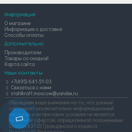
Информация
О магазине
Информация о доставке
Способы оплаты
Дополнительно
Производители
Товары со скидкой
Карта сайта
Наши контакты
+7(495) 641-51-03
Связаться с нами
stahlkraft.moscow@yandex.ru
Обращаем ваше внимание на то, что данный
сайт носит исключительно информационный
характер и ни при каких условиях не является
публичной офертой, определяемой положениями
Статьи 437 (2) Гражданского кодекса
Российской Федерации.