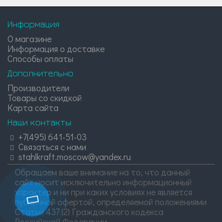
Информация
О магазине
Информация о доставке
Способы оплаты
Дополнительно
Производители
Товары со скидкой
Карта сайта
Наши контакты
+7(495) 641-51-03
Связаться с нами
stahlkraft.moscow@yandex.ru
Обращаем ваше внимание на то, что данный
сайт носит исключительно информационный
характер и ни при каких условиях не является
публичной офертой, определяемой положениями
Статьи 437 (2) Гражданского кодекса
Российской Федерации.