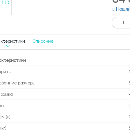
Нашли
−
актеристики
Описание
актеристики
ариты
тренние размеры
 замка
ка
м (л)
(кг)