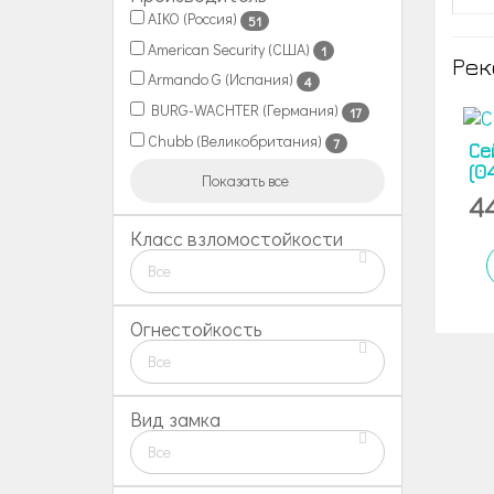
AIKO (Россия)
51
American Security (США)
1
Рек
Armando G (Испания)
4
BURG-WACHTER (Германия)
17
Chubb (Великобритания)
7
Се
(0
Показать все
4
Класс взломостойкости
Все
Огнестойкость
Все
Вид замка
Все