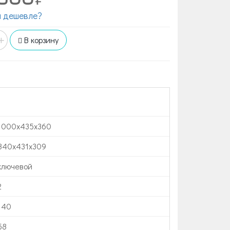
 дешевле?
+
В корзину
1000x435x360
840х431х309
ключевой
2
140
58