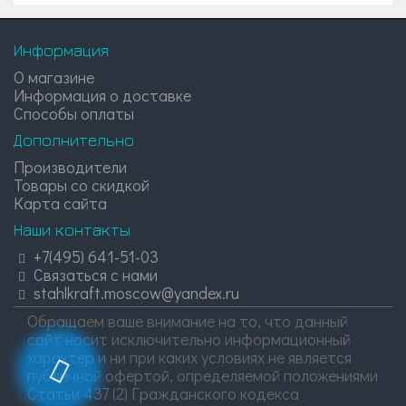
Информация
О магазине
Информация о доставке
Способы оплаты
Дополнительно
Производители
Товары со скидкой
Карта сайта
Наши контакты
+7(495) 641-51-03
Связаться с нами
stahlkraft.moscow@yandex.ru
Обращаем ваше внимание на то, что данный
сайт носит исключительно информационный
характер и ни при каких условиях не является
публичной офертой, определяемой положениями
Статьи 437 (2) Гражданского кодекса