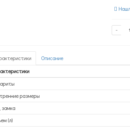
Нашл
−
рактеристики
Описание
актеристики
бариты
тренние размеры
 замка
ем (л)