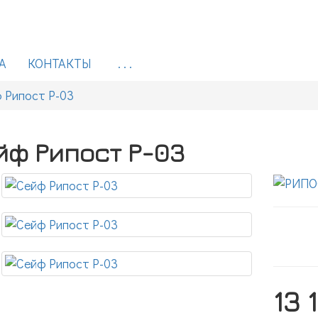
А
КОНТАКТЫ
. . .
 Рипост Р-03
йф Рипост Р-03
13 