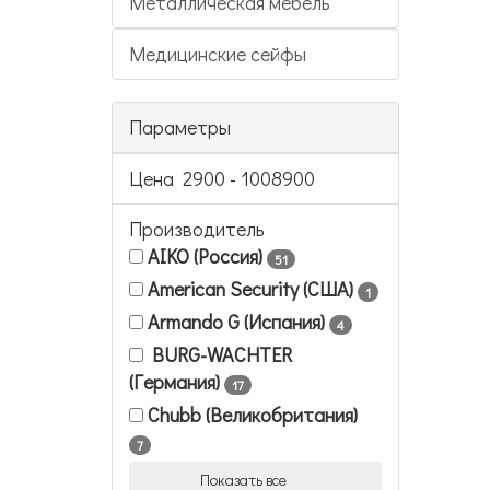
Металлическая мебель
Медицинские сейфы
Параметры
Цена
2900
-
1008900
Производитель
AIKO (Россия)
51
American Security (США)
1
Armando G (Испания)
4
BURG-WACHTER
(Германия)
17
Chubb (Великобритания)
7
Показать все