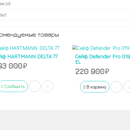
м (л)
(кг)
омендуемые товары
йф HARTMANN DELTA 77
Сейф Defender Pro 019
EL
93 000
220 900
Сообщить
В корзину