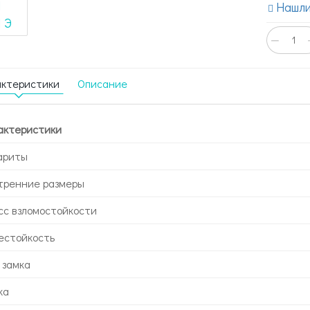
Нашли
−
актеристики
Описание
актеристики
ариты
тренние размеры
сс взломостойкости
естойкость
 замка
ка