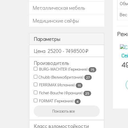
Объе
Металлическая мебель
Вес 
Медицинские сейфы
Рек
Параметры
Цена
25200
-
7498500
Се
Производитель
4
BURG-WACHTER (Германия)
75
Chubb (Великобритания)
27
FERRIMAX (Испания)
11
Fichet-Bauche (Франция)
25
FORMAT (Германия)
4
Показать все
Класс взломостойкости