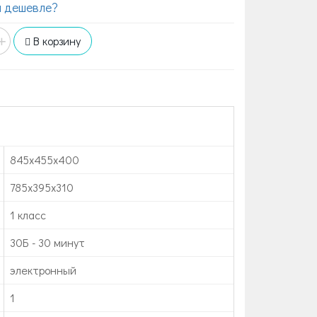
 дешевле?
+
В корзину
845х455х400
785х395х310
1 класс
30Б - 30 минут
электронный
1