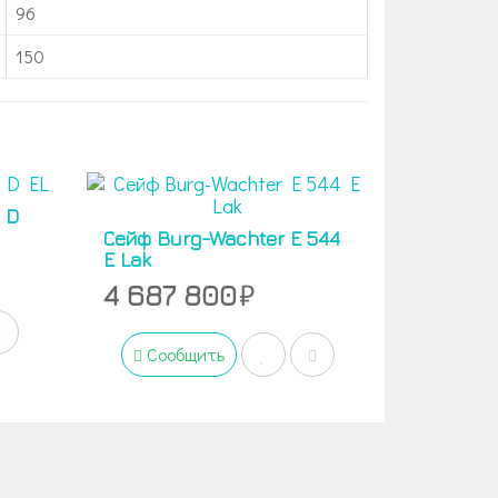
96
150
 D
Сейф Burg-Wachter E 544
E Lak
4 687 800
Сообщить