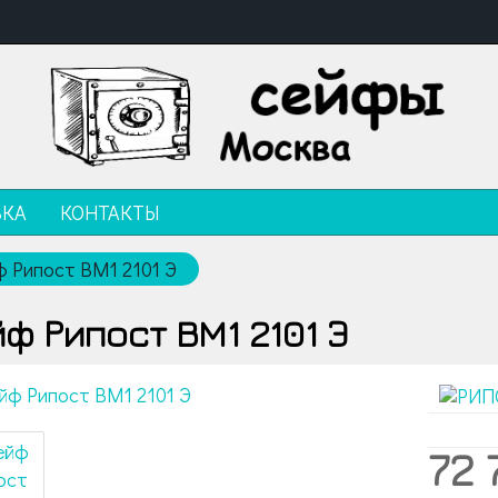
ВКА
КОНТАКТЫ
ф Рипост BM1 2101 Э
ф Рипост BM1 2101 Э
72 