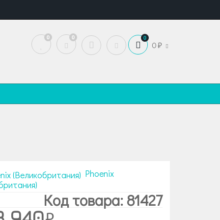
0
0
0
0
Phoenix
британия)
Код товара: 81427
3 940