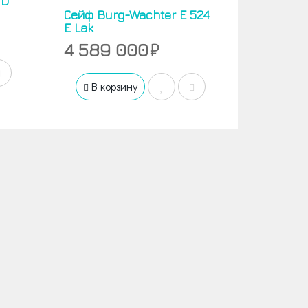
 D
Сейф Burg-Wachter E 524
E Lak
4 589 000
В корзину