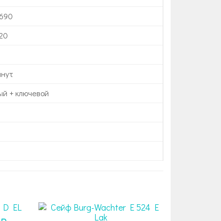
690
20
инут
ый + ключевой