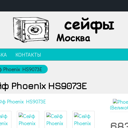
ВКА
КОНТАКТЫ
ф Phoenix HS9073E
ф Phoenix HS9073E
(Велико
68