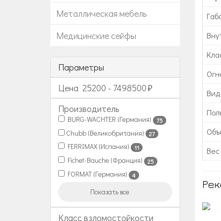
Металлическая мебель
Габ
Медицинские сейфы
Вну
Кла
Параметры
Огн
Цена
25200
-
7498500
Вид
Производитель
Пол
BURG-WACHTER (Германия)
75
Объе
Chubb (Великобритания)
27
FERRIMAX (Испания)
11
Вес 
Fichet-Bauche (Франция)
25
FORMAT (Германия)
4
Рек
Показать все
Класс взломостойкости