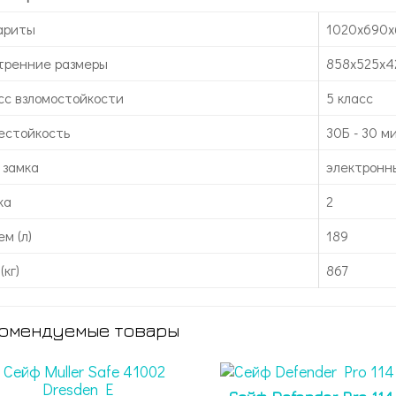
ариты
1020х690х
тренние размеры
858х525х4
сс взломостойкости
5 класс
естойкость
30Б - 30 м
 замка
электронн
ка
2
м (л)
189
(кг)
867
омендуемые товары