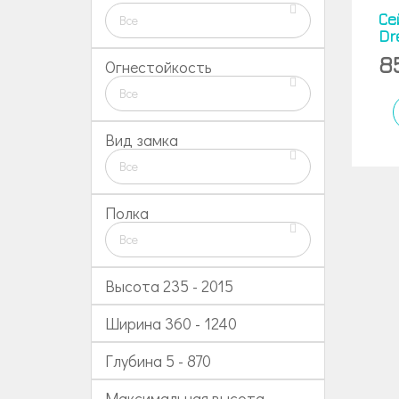
Се
Все
Dr
8
Огнестойкость
Все
Вид замка
Все
Полка
Все
Высота
235
-
2015
Ширина
360
-
1240
Глубина
5
-
870
Максимальная высота