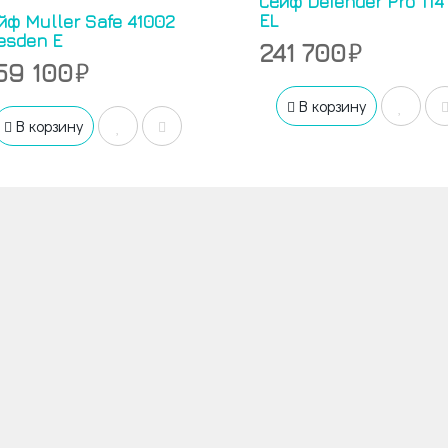
Сейф Defender Pro 114
EL
йф Muller Safe 41002
esden E
241 700
59 100
В корзину
В корзину