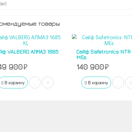
(кг)
омендуемые товары
йф VALBERG АЛМАЗ 1685
Сейф Safetronics NTR
MEs
49 900
140 900
В корзину
В корзину