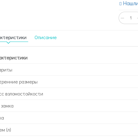
Нашли
−
актеристики
Описание
актеристики
ариты
тренние размеры
сс взломостойкости
 замка
ка
м (л)