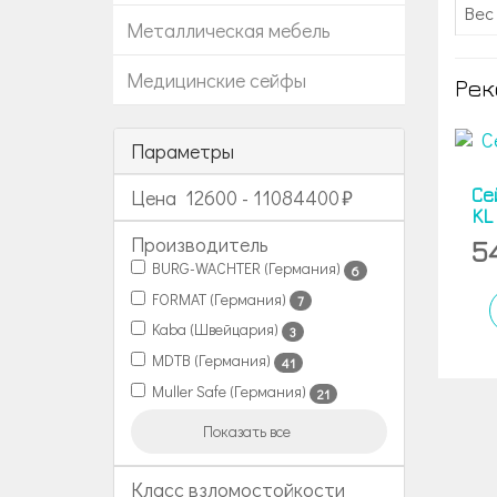
Вес 
Металлическая мебель
Медицинские сейфы
Рек
Параметры
Се
Цена
12600
-
11084400
KL
Производитель
5
BURG-WACHTER (Германия)
6
FORMAT (Германия)
7
Kaba (Швейцария)
3
MDTB (Германия)
41
Muller Safe (Германия)
21
Показать все
Класс взломостойкости