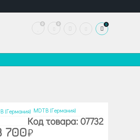
0
0
0
MDTB (Германия)
Код товара: 07732
3 700