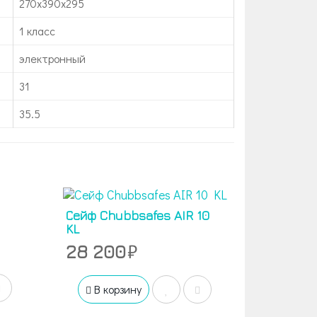
270x390x295
1 класс
электронный
31
35.5
Сейф Chubbsafes AIR 10
KL
28 200
В корзину