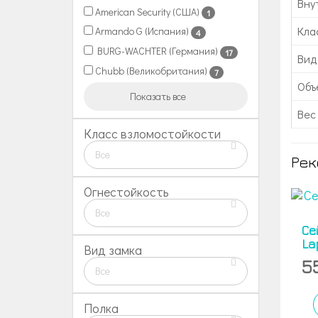
Вну
American Security (США)
1
Кла
Armando G (Испания)
4
BURG-WACHTER (Германия)
17
Вид
Chubb (Великобритания)
7
Объе
Показать все
Вес 
Класс взломостойкости
Все
Рек
Огнестойкость
Все
Се
La
Вид замка
5
Все
Полка