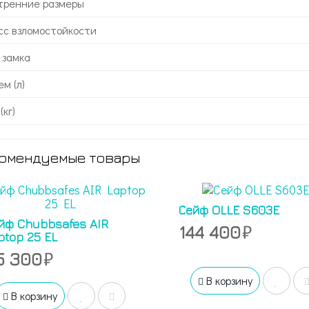
тренние размеры
сс взломостойкости
 замка
м (л)
(кг)
омендуемые товары
Сейф OLLE S603E
йф Chubbsafes AIR
144 400
ptop 25 EL
5 300
В корзину
В корзину