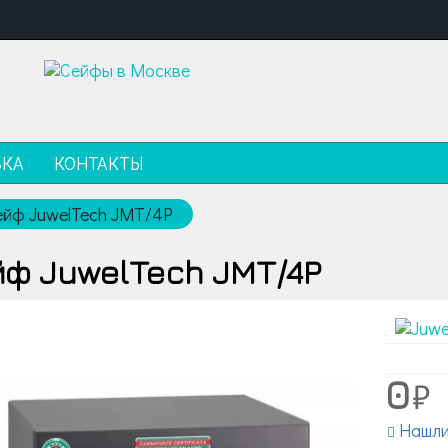
ВКА
КОНТАКТЫ
ейф JuwelTech JMT/4P
ф JuwelTech JMT/4P
0
Нашли