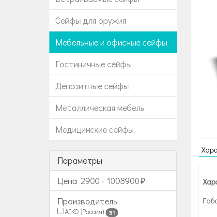
Сейфы для оружия
Мебельные и офисные сейфы
Гостиничные сейфы
Депозитные сейфы
Металлическая мебель
Медицинские сейфы
Хар
Параметры
Цена
2900
-
1008900
Хар
Габ
Производитель
AIKO (Россия)
51