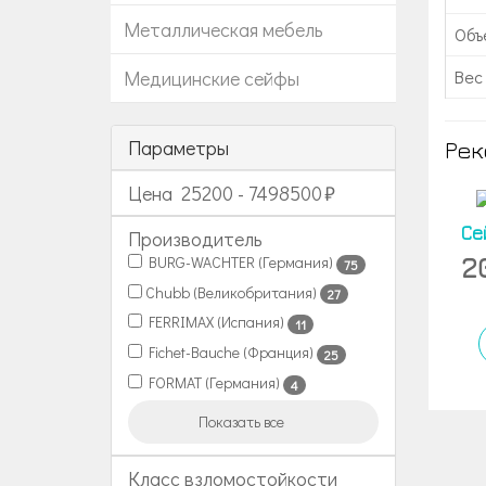
Металлическая мебель
Объе
Вес 
Медицинские сейфы
Параметры
Рек
Цена
25200
-
7498500
Се
Производитель
2
BURG-WACHTER (Германия)
75
Chubb (Великобритания)
27
FERRIMAX (Испания)
11
Fichet-Bauche (Франция)
25
FORMAT (Германия)
4
Показать все
Класс взломостойкости