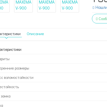
Нашли
Сооб
актеристики
Описание
актеристики
ариты
тренние размеры
сс взломостойкости
естойкость
 замка
ка