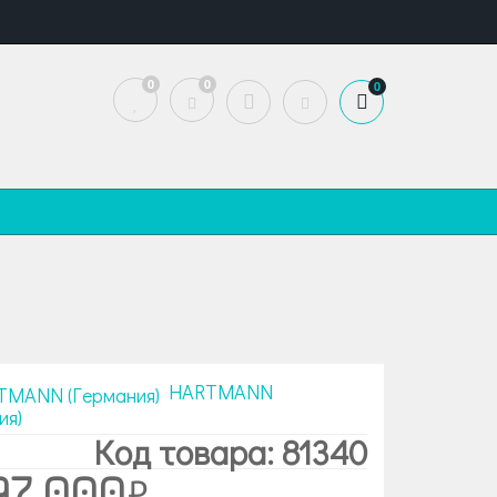
0
0
0
HARTMANN
ия)
Код товара: 81340
97 000