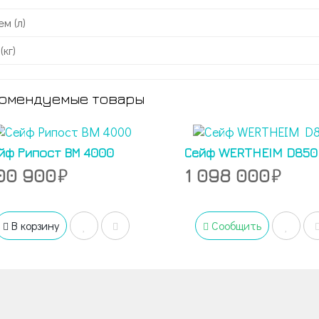
м (л)
(кг)
омендуемые товары
йф Рипост ВМ 4000
Сейф WERTHEIM D850
00 900
1 098 000
В корзину
Сообщить