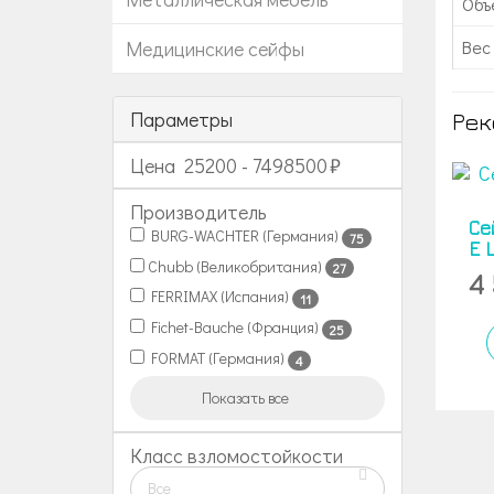
Объе
Вес 
Медицинские сейфы
Параметры
Рек
Цена
25200
-
7498500
Производитель
Се
BURG-WACHTER (Германия)
75
E 
Chubb (Великобритания)
27
4
FERRIMAX (Испания)
11
Fichet-Bauche (Франция)
25
FORMAT (Германия)
4
Показать все
Класс взломостойкости
Все