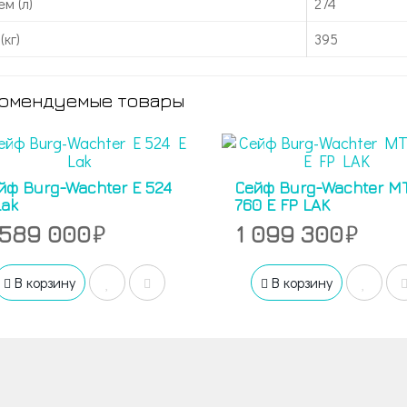
м (л)
274
(кг)
395
омендуемые товары
йф Burg-Wachter E 524
Сейф Burg-Wachter M
Lak
760 E FP LAK
 589 000
1 099 300
В корзину
В корзину