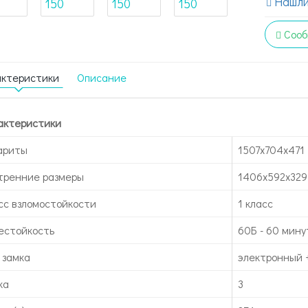
Нашли
Сооб
актеристики
Описание
актеристики
ариты
1507x704x471
тренние размеры
1406х592х329
сс взломостойкости
1 класс
естойкость
60Б - 60 мину
 замка
электронный 
ка
3