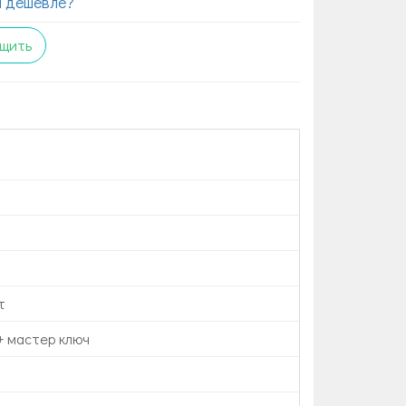
 дешевле?
щить
т
+ мастер ключ