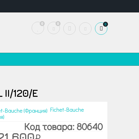
0
0
0
II/120/E
Fichet-Bauche
я)
Код товара: 80640
21 600