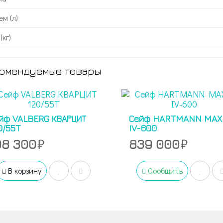
м (л)
(кг)
омендуемые товары
йф VALBERG КВАРЦИТ
Сейф HARTMANN MAX
0/55T
IV-600
08 300
839 000
В корзину
Сообщить