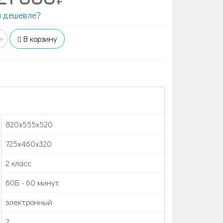
 дешевле?
+
В корзину
820x555x520
725x460x320
2 класс
60Б - 60 минут
электронный
2