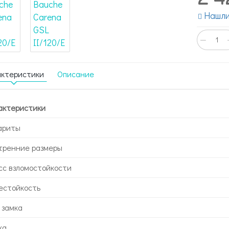
Нашли
−
актеристики
Описание
актеристики
ариты
тренние размеры
сс взломостойкости
естойкость
 замка
ка