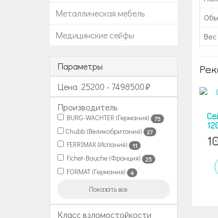
Металлическая мебель
Объе
Медицинские сейфы
Вес 
Параметры
Рек
Цена
25200
-
7498500
Производитель
Се
BURG-WACHTER (Германия)
75
12
Chubb (Великобритания)
27
1
FERRIMAX (Испания)
11
Fichet-Bauche (Франция)
25
FORMAT (Германия)
4
Показать все
Класс взломостойкости