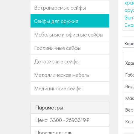
Встраиваемые сейфы
Сейфы для оружия
Мебельные и офисные сейфы
Хар
Гостиничные сейфы
Депозитные сейфы
Хар
Металлическая мебель
Габ
Вид
Медицинские сейфы
Мак
Параметры
Вес 
Цена
3300
-
2693319
Кол
Производитель