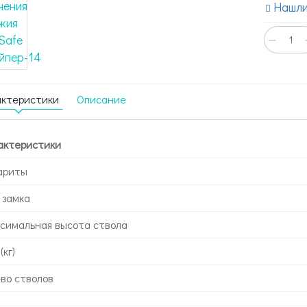
Нашли
−
актеристики
Описание
актеристики
ариты
 замка
симальная высота ствола
(кг)
-во стволов