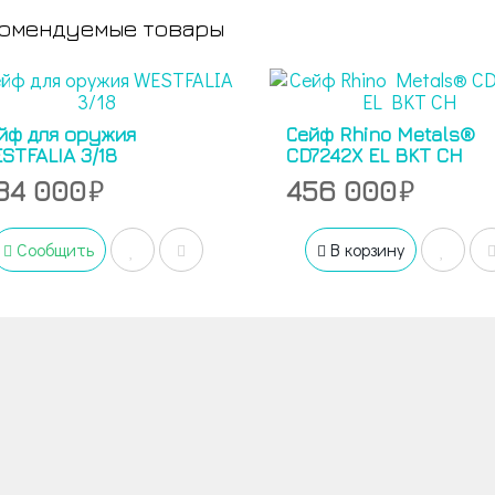
омендуемые товары
йф для оружия
Сейф Rhino Metals®
STFALIA 3/18
CD7242X EL BKT CH
84 000
456 000
Сообщить
В корзину