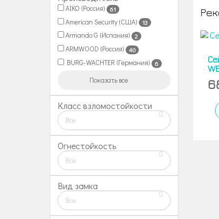
AIKO (Россия)
61
Рек
American Security (США)
13
Armando G (Испания)
2
ARMWOOD (Россия)
40
Се
BURG-WACHTER (Германия)
6
WE
Показать все
6
Класс взломостойкости
Все
Огнестойкость
Все
Вид замка
Все