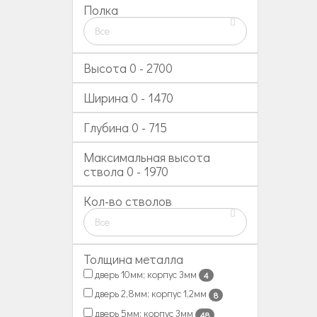
Полка
Все
Высота
0
-
2700
Ширина
0
-
1470
Глубина
0
-
715
Максимальная высота
ствола
0
-
1970
Кол-во стволов
Все
Толщина металла
дверь 10мм; корпус 3мм
4
дверь 2,8мм; корпус 1,2мм
8
дверь 5мм; корпус 3мм
48