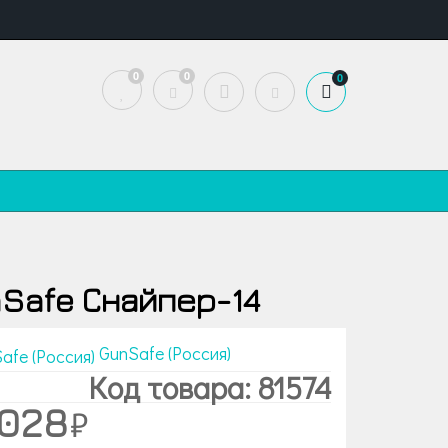
0
0
0
Safe Снайпер-14
GunSafe (Россия)
Код товара: 81574
 028