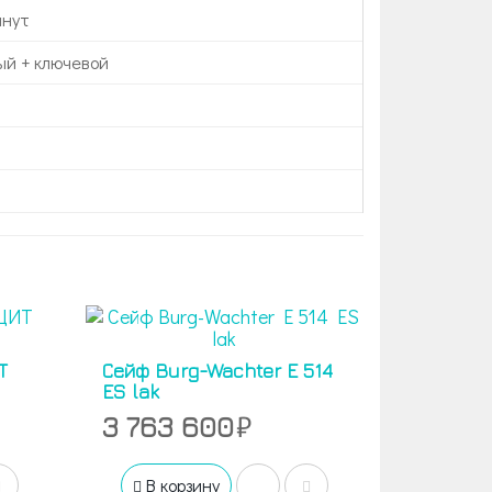
инут
ый + ключевой
Т
Сейф Burg-Wachter E 514
ES lak
3 763 600
В корзину