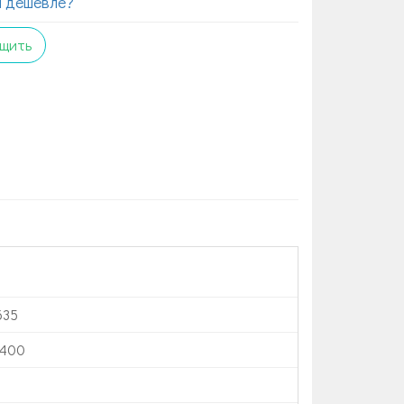
 дешевле?
щить
635
х400