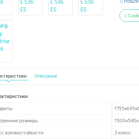
Нашли
Сооб
актеристики
Описание
актеристики
ариты
1755x695x
тренние размеры
1500х545
сс взломостойкости
3 класс