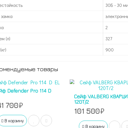
естойкость
30Б - 30 м
 замка
электронн
ка
2
м (л)
327
(кг)
900
омендуемые товары
йф Defender Pro 114 D
Сейф VALBERG КВАРЦИ
120Т/2
41 700
101 500
В корзину
В корзину