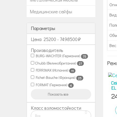
Огн
Медицинские сейфы
Вид
Пол
Параметры
Объе
Цена
25200
-
7498500
Вес 
Производитель
BURG-WACHTER (Германия)
75
Рек
Chubb (Великобритания)
27
FERRIMAX (Испания)
11
Fichet-Bauche (Франция)
25
Се
FORMAT (Германия)
4
EL
Показать все
2
Класс взломостойкости
Все