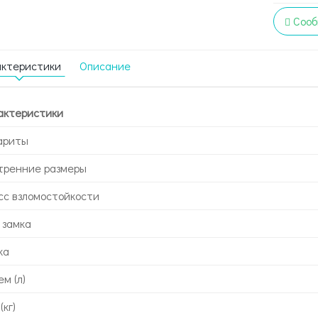
Сооб
актеристики
Описание
актеристики
ариты
тренние размеры
сс взломостойкости
 замка
ка
м (л)
(кг)