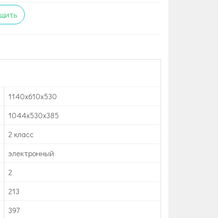
щить
1140х610х530
1044х530х385
2 класс
электронный
2
213
397