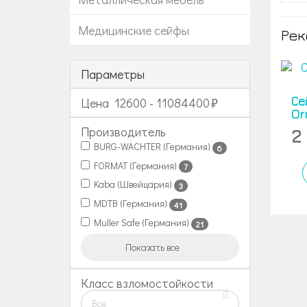
Медицинские сейфы
Рек
Параметры
Се
Цена
12600
-
11084400
Or
Производитель
2
BURG-WACHTER (Германия)
6
FORMAT (Германия)
7
Kaba (Швейцария)
3
MDTB (Германия)
41
Muller Safe (Германия)
21
Показать все
Класс взломостойкости
Все