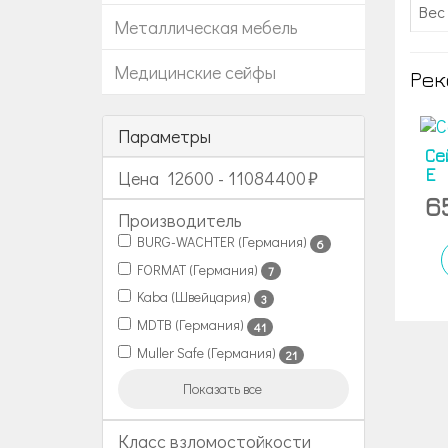
Вес 
Металлическая мебель
Медицинские сейфы
Рек
Параметры
Се
E
Цена
12600
-
11084400
6
Производитель
BURG-WACHTER (Германия)
6
FORMAT (Германия)
7
Kaba (Швейцария)
3
MDTB (Германия)
41
Muller Safe (Германия)
21
Показать все
Класс взломостойкости