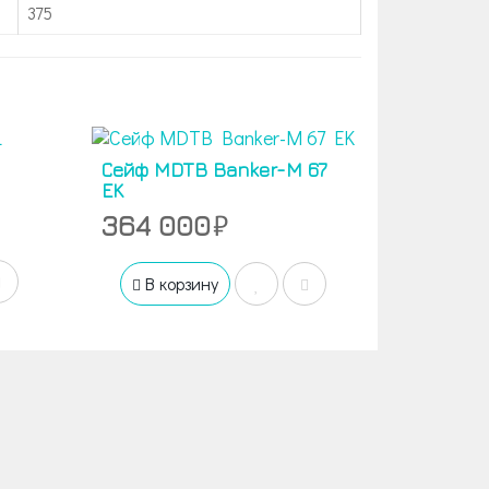
375
Сейф MDTB Banker-M 67
EK
364 000
В корзину