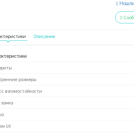
Нашли
Сооб
актеристики
Описание
актеристики
ариты
тренние размеры
сс взломостойкости
 замка
ка
м (л)