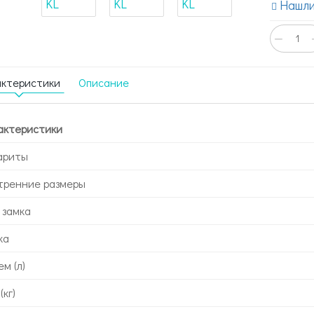
Нашли
−
актеристики
Описание
актеристики
ариты
тренние размеры
 замка
ка
м (л)
(кг)