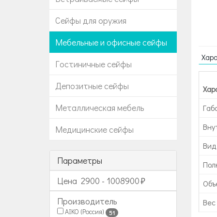
Сейфы для оружия
Мебельные и офисные сейфы
Хар
Гостиничные сейфы
Депозитные сейфы
Хар
Металлическая мебель
Габ
Вну
Медицинские сейфы
Вид
Параметры
Пол
Цена
2900
-
1008900
Объе
Производитель
Вес 
AIKO (Россия)
51