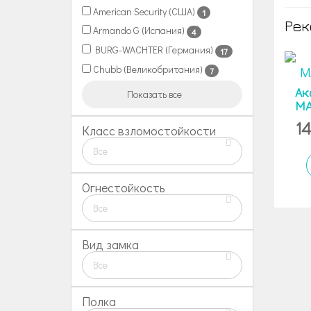
American Security (США)
1
Рек
Armando G (Испания)
4
BURG-WACHTER (Германия)
17
Chubb (Великобритания)
7
Ак
Показать все
MA
1
Класс взломостойкости
Все
Огнестойкость
Все
Вид замка
Все
Полка