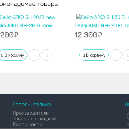
омендуемые товары
йф AIKO SH-20.EL new
Сейф AIKO SH-30.EL n
 200
12 300
В корзину
В корзину
Дополнительно
Н
Производители
Товары со скидкой
Карта сайта