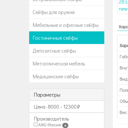
Сейфы для оружия
Мебельные и офисные сейфы
Хар
Гостиничные сейфы
Хар
Депозитные сейфы
Габ
Металлическая мебель
Вну
Медицинские сейфы
Вид
Пол
Параметры
Объе
Цена
8000
-
12300
Вес 
Производитель
AIKO (Россия)
4