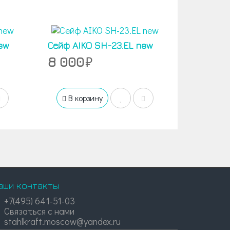
ew
Сейф AIKO SH-23.EL new
8 000
В корзину
аши контакты
+7(495) 641-51-03
Связаться с нами
stahlkraft.moscow@yandex.ru