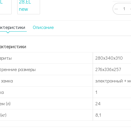
−
актеристики
Описание
актеристики
ариты
280x340x310
тренние размеры
276x336x257
 замка
электронный + м
ка
1
м (л)
24
(кг)
8,1