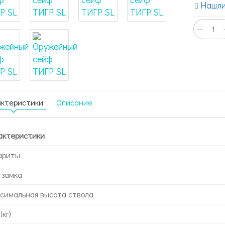
Нашли
−
актеристики
Описание
актеристики
ариты
 замка
симальная высота ствола
(кг)