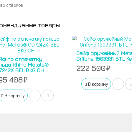
-во стволов
омендуемые товары
Сейф оружейный Meta
Grifone 1503331 BTL K
йф по отпечатку
льца Rhino Metals®
222 500
7242X BEL BKG CH
95 408
В корзину
В корзину