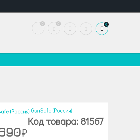
0
0
0
GunSafe (Россия)
Код товара: 81567
 690