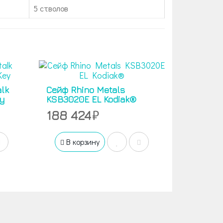
5 стволов
lk
Cейф Rhino Metals
ey
KSB3020E EL Kodiak®
188 424
В корзину