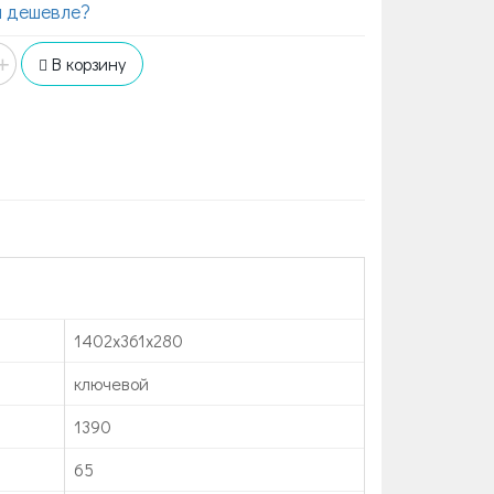
 дешевле?
+
В корзину
1402х361х280
ключевой
1390
65