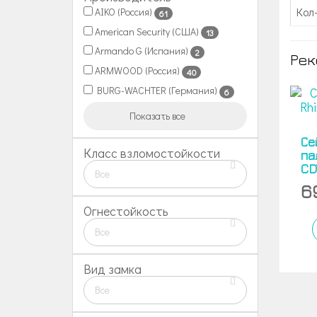
Кол
AIKO (Россия)
61
American Security (США)
13
Armando G (Испания)
2
Рек
ARMWOOD (Россия)
40
BURG-WACHTER (Германия)
6
Показать все
Се
Класс взломостойкости
па
CD
Все
6
Огнестойкость
Все
Вид замка
Все