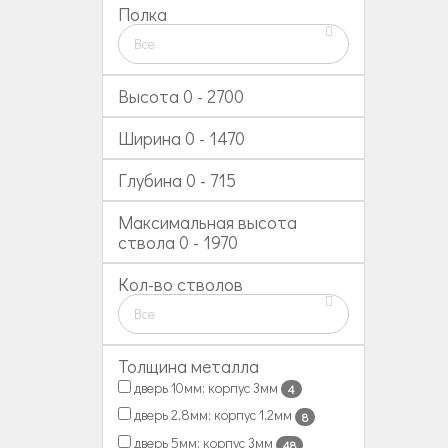
Полка
Все
Высота
0
-
2700
Ширина
0
-
1470
Глубина
0
-
715
Максимальная высота
ствола
0
-
1970
Кол-во стволов
Все
Толщина металла
дверь 10мм; корпус 3мм
4
дверь 2,8мм; корпус 1,2мм
8
дверь 5мм; корпус 3мм
48