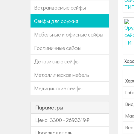
Встраиваемые сейфы
Сейфы для оружия
Мебельные и офисные сейфы
Гостиничные сейфы
Депозитные сейфы
Хар
Металлическая мебель
Хар
Медицинские сейфы
Габ
Вид
Параметры
Мак
Цена
3300
-
2693319
Вес 
Производитель