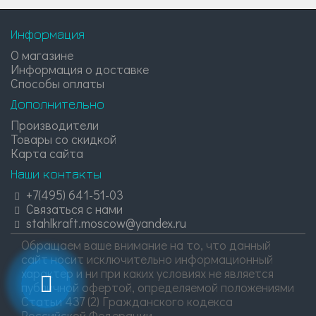
Информация
О магазине
Информация о доставке
Способы оплаты
Дополнительно
Производители
Товары со скидкой
Карта сайта
Наши контакты
+7(495) 641-51-03
Связаться с нами
stahlkraft.moscow@yandex.ru
Обращаем ваше внимание на то, что данный
сайт носит исключительно информационный
характер и ни при каких условиях не является
публичной офертой, определяемой положениями
Статьи 437 (2) Гражданского кодекса
Российской Федерации.