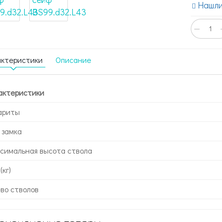
Нашли
−
актеристики
Описание
актеристики
ариты
 замка
симальная высота ствола
(кг)
-во стволов