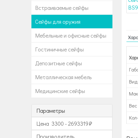
Встраиваемые сейфы
Сейфы для оружия
Мебельные и офисные сейфы
Хар
Гостиничные сейфы
Хар
Депозитные сейфы
Габ
Металлическая мебель
Вид
Медицинские сейфы
Мак
Вес 
Параметры
Кол
Цена
3300
-
2693319
Производитель