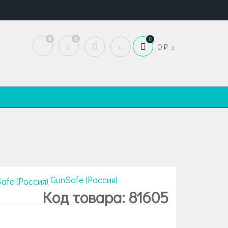
0
0
0
0
GunSafe (Россия)
Код товара: 81605