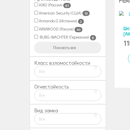
Рек
AIKO (Россия)
61
American Security (США)
13
Armando G (Испания)
2
Шк
ARMWOOD (Россия)
40
(А
BURG-WACHTER (Германия)
6
1
Показать все
Класс взломостойкости
Все
Огнестойкость
Все
Вид замка
Все