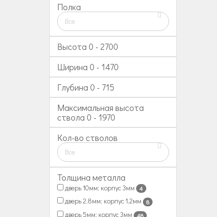
Полка
Все
Высота
0
-
2700
Ширина
0
-
1470
Глубина
0
-
715
Максимальная высота
ствола
0
-
1970
Кол-во стволов
Все
Толщина металла
дверь 10мм; корпус 3мм
4
дверь 2,8мм; корпус 1,2мм
8
дверь 5мм; корпус 3мм
48