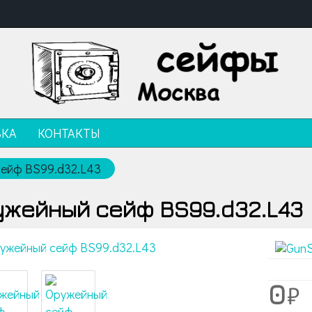
ВКА
КОНТАКТЫ
ейф BS99.d32.L43
ужейный сейф BS99.d32.L43
0