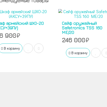
омендуемые товары
аф армейский ШХО-20
Сейф оружейный
КСУ+39ПУ)
Safetronics TSS 160
ME/20
16 900
246 000
В корзину
В корзину