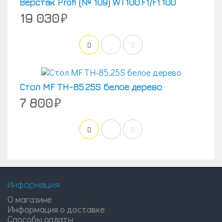
Верстак Profi (№ 109) WT100.F1/F1.100
19 030
Стол MF TH-85.25S белое дерево
7 800
Информация
О магазине
Информация о доставке
Способы оплаты