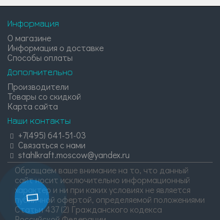
Информация
О магазине
Информация о доставке
Способы оплаты
Дополнительно
Производители
Товары со скидкой
Карта сайта
Наши контакты
+7(495) 641-51-03
Связаться с нами
stahlkraft.moscow@yandex.ru
Обращаем ваше внимание на то, что данный
сайт носит исключительно информационный
характер и ни при каких условиях не является
публичной офертой, определяемой положениями
Статьи 437 (2) Гражданского кодекса
Российской Федерации.